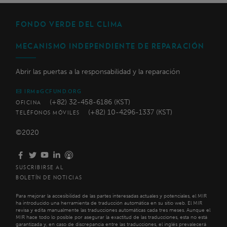
FONDO VERDE DEL CLIMA
MECANISMO INDEPENDIENTE DE REPARACIÓN
Abrir las puertas a la responsabilidad y la reparación
IRM@GCFUND.ORG
(+82) 32-458-6186 (KST)
OFICINA
(+82) 10-4296-1337 (KST)
TELÉFONOS MÓVILES
©2020
SUSCRIBIRSE AL
BOLETÍN DE NOTICIAS
Para mejorar la accesibilidad de las partes interesadas actuales y potenciales, el MIR
ha introducido una herramienta de traducción automática en su sitio web. El MIR
revisa y edita manualmente las traducciones automáticas cada tres meses. Aunque el
MIR hace todo lo posible por asegurar la exactitud de las traducciones, esta no está
garantizada y, en caso de discrepancia entre las traducciones, el inglés prevalecerá