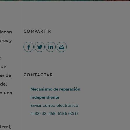
plazan
COMPARTIR
dres y
e
que
er de
CONTACTAR
 del
Mecanismo de reparación
do una
independiente
Enviar correo electrónico
(+82) 32-458-6186 (KST)
Rem),