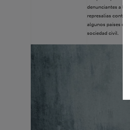
denunciantes a la h
represalias contra
algunos países de l
sociedad civil.