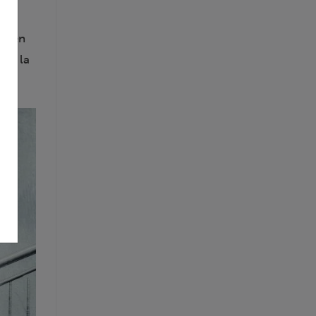
 de
e, en
 de la