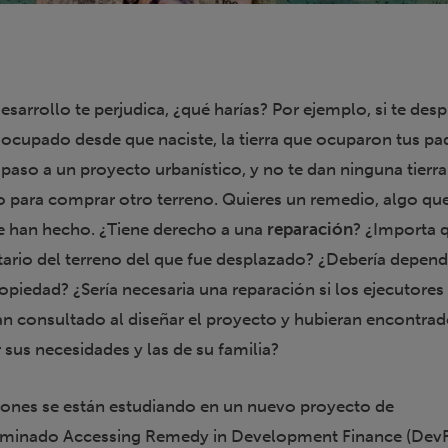
esarrollo te perjudica, ¿qué harías? Por ejemplo, si te des
s ocupado desde que naciste, la tierra que ocuparon tus pa
 paso a un proyecto urbanístico, y no te dan ninguna tierra
ero para comprar otro terreno. Quieres un remedio, algo qu
 te han hecho. ¿Tiene derecho a una
reparación
? ¿Importa 
etario del terreno del que fue desplazado? ¿Debería depend
ropiedad? ¿Sería necesaria una reparación si los ejecutores
an consultado al diseñar el proyecto y hubieran encontra
 sus necesidades y las de su familia?
tiones se están estudiando en un nuevo proyecto de
ominado Accessing Remedy in Development Finance (Dev