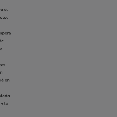
s
a el
cto.
espera
de
na
yen
on
ué en
ptado
n la