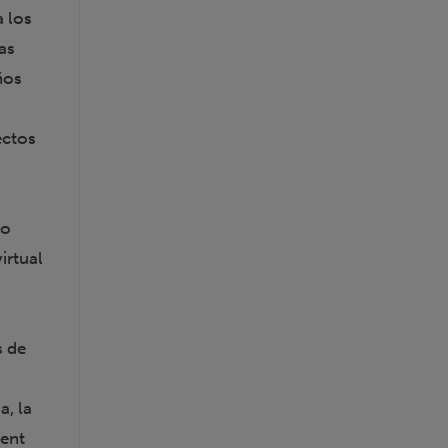
a los
as
ños
ectos
do
irtual
e
s de
a, la
ment