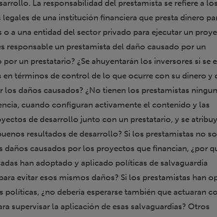
sarrollo. La responsabilidad del prestamista se refiere a lo
legales de una institución financiera que presta dinero par
s o a una entidad del sector privado para ejecutar un proye
s responsable un prestamista del daño causado por un
 por un prestatario? ¿Se ahuyentarán los inversores si se 
 en términos de control de lo que ocurre con su dinero y 
r los daños causados? ¿No tienen los prestamistas ningu
gencia, cuando configuran activamente el contenido y las
yectos de desarrollo junto con un prestatario, y se atribu
buenos resultados de desarrollo? Si los prestamistas no s
s daños causados por los proyectos que financian, ¿por q
écadas han adoptado y aplicado políticas de salvaguardia
 para evitar esos mismos daños? Si los prestamistas han o
s políticas, ¿no debería esperarse también que actuaran co
ara supervisar la aplicación de esas salvaguardias? Otros