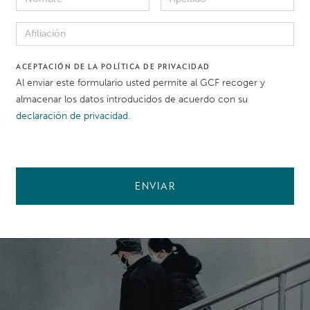
ora de obtener recursos frente a los crecientes incidentes
 ellos. Esto se ve agravado por la pandemia de Covid-19 qu
a región asiática, ha provocado restricciones en el espacio
ACEPTACIÓN DE LA POLÍTICA DE PRIVACIDAD
Al enviar este formulario usted permite al GCF recoger y
almacenar los datos introducidos de acuerdo con su
declaración de privacidad
.
ENVIAR