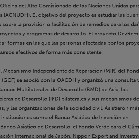
Oficina del Alto Comisionado de las Naciones Unidas par
(ACNUDH). El objetivo del proyecto es estudiar las buen
s sobre la provisión o facilitación de remedios para los da
proyectos y programas de desarrollo. El proyecto DevRem
r formas en las que las personas afectadas por los proy
ursos efectivos de forma más consistente.
el Mecanismo Independiente de Reparación (MIR) del Fon
a (GCF) se asoció con la OACDH y organizó una consulta v
Bancos Multilaterales de Desarrollo (BMD) de Asia, las
cieras de Desarrollo (IFD) bilaterales y sus mecanismos d
s, y las organizaciones de la sociedad civil. Asistieron má
e instituciones como el Banco Asiático de Inversión en
l Banco Asiático de Desarrollo, el Fondo Verde para el Clim
ación Internacional de Japón, Nippon Export and Invest