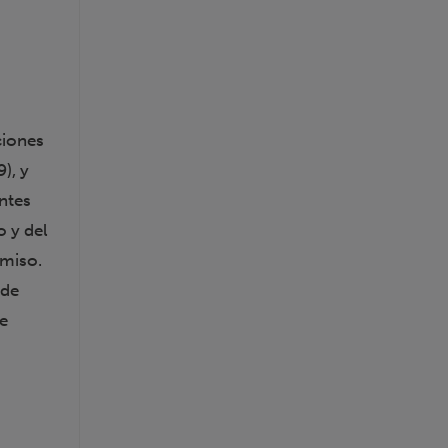
ciones
), y
antes
o y del
omiso.
 de
re