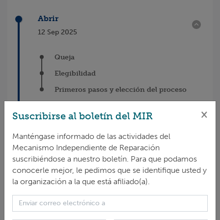
Abrir
12 Sep 2025
Queja
Elegibilidad
Primeros pasos y elección del proceso
×
Cerrado
Suscribirse al boletín del MIR
16 Jun 2026
Manténgase informado de las actividades del
Mecanismo Independiente de Reparación
suscribiéndose a nuestro boletín. Para que podamos
RECLAMANTE
conocerle mejor, le pedimos que se identifique usted y
la organización a la que está afiliado(a).
Community Member - Caqueta Department,
Colombia