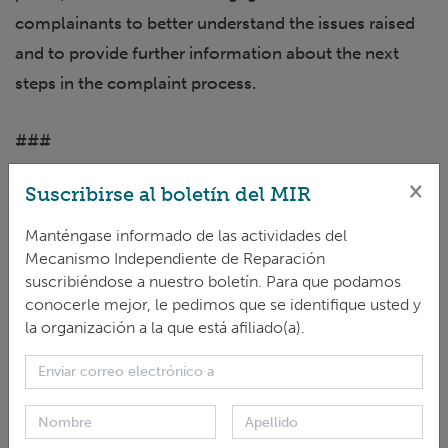
complainants to better understand the issues raised
and to provide further information about the next
steps in the complaint process.
###
×
Suscribirse al boletín del MIR
C0011 Uganda
Manténgase informado de las actividades del
For more information on the
Mecanismo Independiente de Reparación
suscribiéndose a nuestro boletín. Para que podamos
case:
https://irm.greenclimate.fund/case/c0011-
conocerle mejor, le pedimos que se identifique usted y
uganda
la organización a la que está afiliado(a).
Sobre el Mecanismo Independiente de Recurso
The Independent Redress Mechanism (IRM) addresses