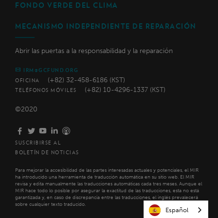
FONDO VERDE DEL CLIMA
MECANISMO INDEPENDIENTE DE REPARACIÓN
Abrir las puertas a la responsabilidad y la reparación
IRM@GCFUND.ORG
(+82) 32-458-6186 (KST)
OFICINA
(+82) 10-4296-1337 (KST)
TELÉFONOS MÓVILES
©2020
SUSCRIBIRSE AL
BOLETÍN DE NOTICIAS
Para mejorar la accesibilidad de las partes interesadas actuales y potenciales, el MIR
ha introducido una herramienta de traducción automática en su sitio web. El MIR
revisa y edita manualmente las traducciones automáticas cada tres meses. Aunque el
MIR hace todo lo posible por asegurar la exactitud de las traducciones, esta no está
garantizada y, en caso de discrepancia entre las traducciones, el inglés prevalecerá
sobre cualquier texto traducido.
Español