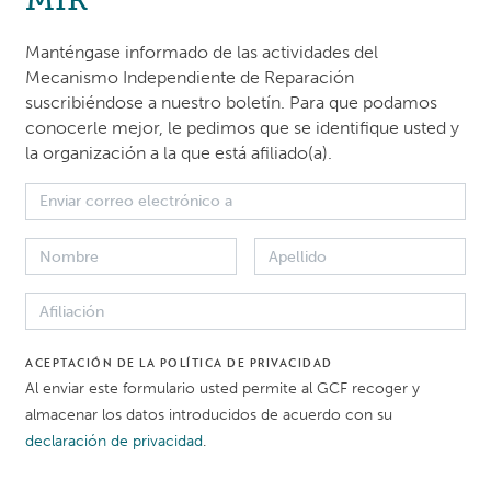
s Peoples policies.
Manténgase informado de las actividades del
Mecanismo Independiente de Reparación
er Carlson, Sue Kyung Hwang, and Preksha Kumar provide
suscribiéndose a nuestro boletín. Para que podamos
F and the core mandate of the IRM. Participants asked a
conocerle mejor, le pedimos que se identifique usted y
ions throughout the session on accessibility, GCF projects
la organización a la que está afiliado(a).
process.
ACEPTACIÓN DE LA POLÍTICA DE PRIVACIDAD
Al enviar este formulario usted permite al GCF recoger y
almacenar los datos introducidos de acuerdo con su
declaración de privacidad
.