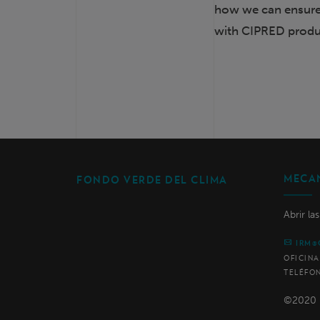
how we can ensure 
with CIPRED produc
MECAN
FONDO VERDE DEL CLIMA
Abrir la
IRM@
OFICINA
TELÉFO
©2020