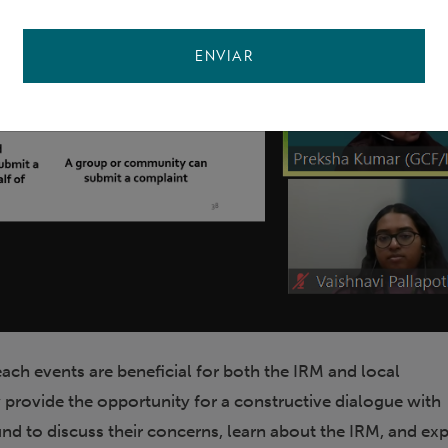
ENVIAR
ach events are beneficial for both the IRM and local
provide the opportunity for a constructive dialogue with
nd to discuss their concerns, learn about the IRM, and ex