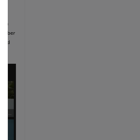
d an
 number
, and