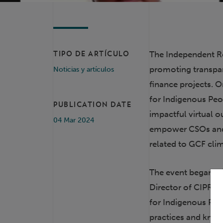
The Independent R
TIPO DE ARTÍCULO
promoting transpa
Noticias y artículos
finance projects. O
for Indigenous Pe
PUBLICATION DATE
impactful virtual 
04 Mar 2024
empower CSOs and 
related to GCF clim
The event began wi
Director of CIPRED
for Indigenous Peop
practices and knowl