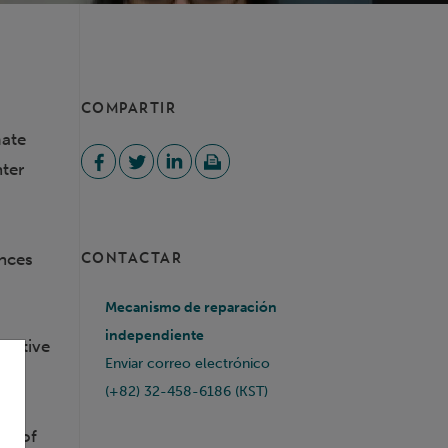
COMPARTIR
mate
nter
ances
CONTACTAR
Mecanismo de reparación
independiente
ecutive
Enviar correo electrónico
ing
(+82) 32-458-6186 (KST)
onal
ce of