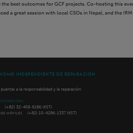
the best outcomes for GCF projects. Co-hosting this eve
ed a great session with local CSOs in Nepal, and the IRM
ISMO INDEPENDIENTE DE REPARACIÓN
s puertas a la responsabilidad y la reparación
GCFUND.ORG
(+82) 32-458-6186 (KST)
(+82) 10-4296-1337 (KST)
NOS MÓVILES