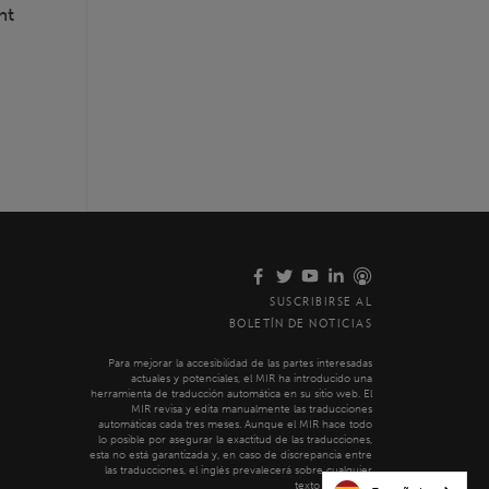
nt
SUSCRIBIRSE AL
BOLETÍN DE NOTICIAS
Para mejorar la accesibilidad de las partes interesadas
actuales y potenciales, el MIR ha introducido una
herramienta de traducción automática en su sitio web. El
MIR revisa y edita manualmente las traducciones
automáticas cada tres meses. Aunque el MIR hace todo
lo posible por asegurar la exactitud de las traducciones,
esta no está garantizada y, en caso de discrepancia entre
las traducciones, el inglés prevalecerá sobre cualquier
texto traducido.