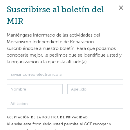
×
Suscribirse al boletín del
MIR
edress Mechanism (IRM) addresses complaints by people
Manténgase informado de las actividades del
egatively affected or may be affected by projects or prog
Mecanismo Independiente de Reparación
suscribiéndose a nuestro boletín. Para que podamos
n Climate Fund (
GCF
).
conocerle mejor, le pedimos que se identifique usted y
la organización a la que está afiliado(a).
date
, the IRM engages in outreach work to increase awar
k among potential complainants, civil society and the gen
ety Organisation (CSO) Advocacy Toolkit is intended to pr
the tools to increase awareness of the IRM in their local
olkit consists of digital and physical materials, which ca
ACEPTACIÓN DE LA POLÍTICA DE PRIVACIDAD
Al enviar este formulario usted permite al GCF recoger y
ed based on the specific context of each CSO. Digital mate