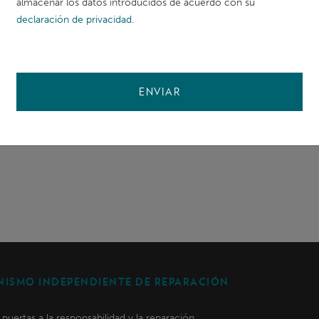
almacenar los datos introducidos de acuerdo con su
ocial media content. Physical materials include posters,
declaración de privacidad
.
IRM’s board game
.
ocacy Toolkit
is available in four languages – Arabic, Engl
ENVIAR
.
ns about the toolkit, please reach out to
pcarlson@gcfund
ISMO INDEPENDIENTE DE REPARACIÓN
s puertas a la responsabilidad y la reparación