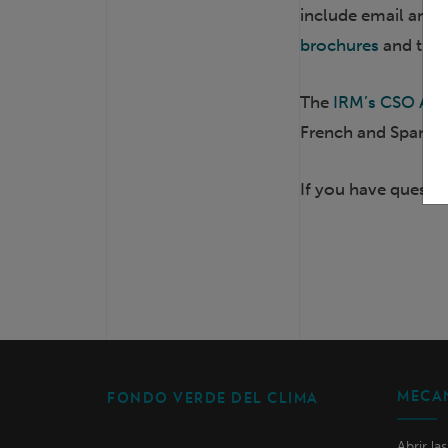
include email and s
brochures
and the
The
IRM’s CSO Adv
French and Spanish
If you have questio
MECAN
FONDO VERDE DEL CLIMA
Abrir la