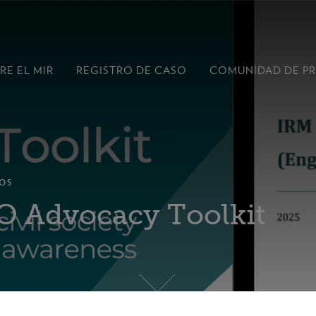
RE EL MIR
REGISTRO DE CASO
COMUNIDAD DE P
OS
O Advocacy Toolkit