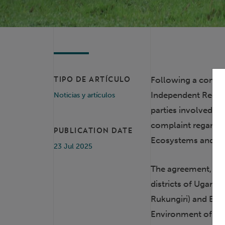
Following a compre
TIPO DE ARTÍCULO
Independent Redre
Noticias y artículos
parties involved in
complaint regardi
PUBLICATION DATE
Ecosystems and As
23 Jul 2025
The agreement, re
districts of Ugand
Rukungiri) and Eas
Environment of Uga