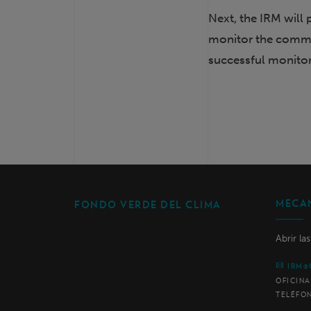
Next, the IRM will
monitor the commi
successful monitori
MECAN
FONDO VERDE DEL CLIMA
Abrir la
IRM@
OFICINA
TELÉFO