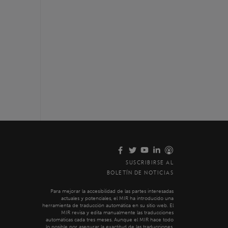
SUSCRIBIRSE AL
BOLETÍN DE NOTICIAS
Para mejorar la accesibilidad de las partes interesadas
actuales y potenciales, el MIR ha introducido una
herramienta de traducción automática en su sitio web. El
MIR revisa y edita manualmente las traducciones
automáticas cada tres meses. Aunque el MIR hace todo
lo posible por asegurar la exactitud de las traducciones,