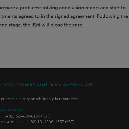
 prepare a problem-solving conclusion report and start to
tments agreed to in the signed agreement. Following the
ng stage, the IRM will close the case.
ISMO INDEPENDIENTE DE REPARACIÓN
s puertas a la responsabilidad y la reparación
GCFUND.ORG
(+82) 32-458-6186 (KST)
(+82) 10-4296-1337 (KST)
NOS MÓVILES