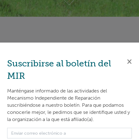
hensive dispute resolution process facilitated by the
ss Mechanism (IRM) of the Green Climate Fund (GCF), the
×
Suscribirse al boletín del
 case
C0010 Uganda
have reached an agreement on their
MIR
ng GCF project
FP034
: Building Resilient Communities, We
sociated Catchments in Uganda.
Manténgase informado de las actividades del
Mecanismo Independiente de Reparación
ached on 3 July 2025, involves complainants from seven
suscribiéndose a nuestro boletín. Para que podamos
conocerle mejor, le pedimos que se identifique usted y
a, in the Southwest (Kabale, Kisoro, Ntungamo, Rukiga, an
la organización a la que está afiliado(a).
t (Kibuku and Tororo) and the Ministry of Water and the
nda. While the parties have decided to keep the agreeme