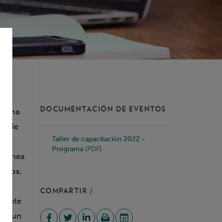
DOCUMENTACIÓN DE EVENTOS
Clima
ma de
Taller de capacitación 2022 -
 del
Programa
(PDF
)
n línea
dulos,
ros
COMPARTIR /
urante
ver un