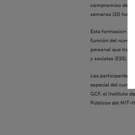
compromiso de tiem
semanas (20 horas
Esta formación est
función del número 
personal que traba
y sociales (ESS).
Los participantes 
especial del curso
GCF, el Instituto 
Públicos del MIT-H