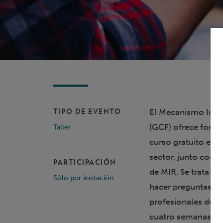
El Mecanismo Inde
TIPO DE EVENTO
(GCF) ofrece form
Taller
curso gratuito en l
sector, junto con l
PARTICIPACIÓN
de MIR. Se trata d
Sólo por invitación
hacer preguntas, d
profesionales de la
cuatro semanas, de