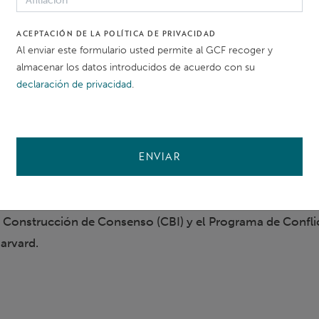
po total de unas 5 horas a la semana durante las cuatro
).
ACEPTACIÓN DE LA POLÍTICA DE PRIVACIDAD
Al enviar este formulario usted permite al GCF recoger y
almacenar los datos introducidos de acuerdo con su
á destinada principalmente al personal de los GRM, pero 
declaración de privacidad
.
de participantes inscritos, la inscripción podrá ampliarse 
je en cuestiones relacionadas con las salvaguardias ambie
ENVIAR
que completen con éxito esta formación recibirán un certi
 firmado por los Mecanismos Independientes de Reparació
de Construcción de Consenso (CBI) y el Programa de Confli
arvard.