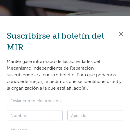
×
Suscribirse al boletín del
MIR
Manténgase informado de las actividades del
pendiente de Reclamación (MIR) del Fondo Verde para el 
Mecanismo Independiente de Reparación
ación para los Mecanismos de Reclamación (GRM) en for
suscribiéndose a nuestro boletín. Para que podamos
conocerle mejor, le pedimos que se identifique usted y
ínea. Este curso combinará sesiones en directo con líderes
la organización a la que está afiliado(a).
a autoinstrucción a través de los módulos de aprendizaje e
e una oportunidad única para ser guiado a través de los mó
iscutir el contenido del curso con expertos y conocer a ot
 reparación de reclamaciones. El taller se llevará a cabo d
l 30 de mayo al 24 de junio, y los participantes deben pre